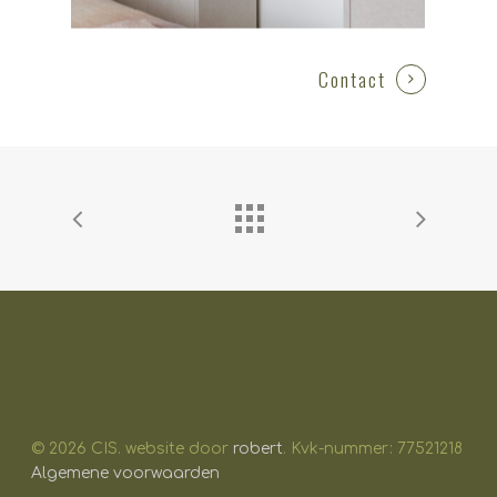
Contact
© 2026 CIS. website door
robert
. Kvk-nummer: 77521218
Algemene voorwaarden