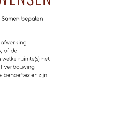
n? Samen bepalen
ndafwerking
, of de
 welke ruimte(s) het
 of verbouwing
 behoeftes er zijn