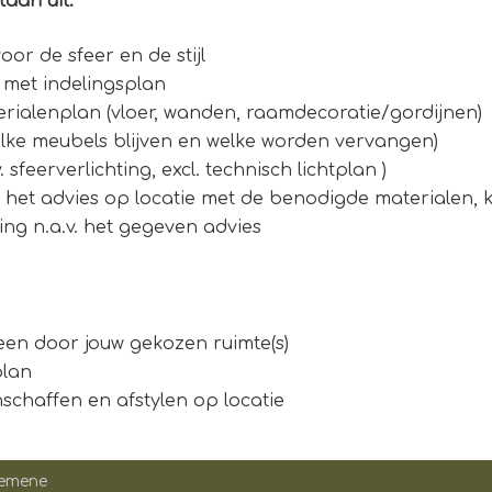
aan uit:
or de sfeer en de stijl
 met indelingsplan
rialenplan (vloer, wanden, raamdecoratie/gordijnen)
lke meubels blijven en welke worden vervangen)
. sfeerverlichting, excl. technisch lichtplan )
 het advies op locatie met de benodigde materialen, 
ing n.a.v. het gegeven advies
een door jouw gekozen ruimte(s)
plan
schaffen en afstylen op locatie
emene