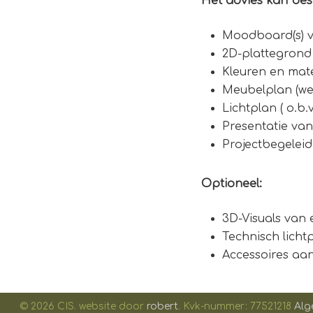
Het advies kan best
Moodboard(s) vo
2D-plattegrond
Kleuren en mate
Meubelplan (we
Lichtplan ( o.b.v
Presentatie van
Projectbegeleid
Optioneel:
3D-Visuals van 
Technisch licht
Accessoires aan
© 2026 CIS. website door
robert
. Kvk-nummer: 77521218
Alg